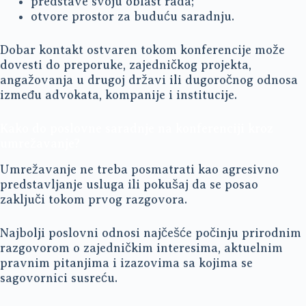
predstave svoju oblast rada;
otvore prostor za buduću saradnju.
Dobar kontakt ostvaren tokom konferencije može
dovesti do preporuke, zajedničkog projekta,
angažovanja u drugoj državi ili dugoročnog odnosa
između advokata, kompanije i institucije.
Kako do poslovne saradnje na konferenciji kroz
umrežavanje?
Umrežavanje ne treba posmatrati kao agresivno
predstavljanje usluga ili pokušaj da se posao
zaključi tokom prvog razgovora.
Najbolji poslovni odnosi najčešće počinju prirodnim
razgovorom o zajedničkim interesima, aktuelnim
pravnim pitanjima i izazovima sa kojima se
sagovornici susreću.