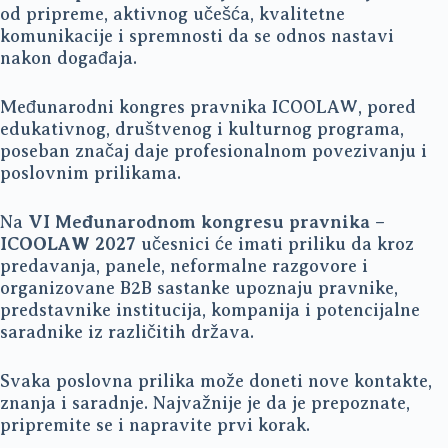
od pripreme, aktivnog učešća, kvalitetne
komunikacije i spremnosti da se odnos nastavi
nakon događaja.
Međunarodni kongres pravnika ICOOLAW, pored
edukativnog, društvenog i kulturnog programa,
poseban značaj daje profesionalnom povezivanju i
poslovnim prilikama.
Na
VI Međunarodnom kongresu pravnika –
ICOOLAW 2027
učesnici će imati priliku da kroz
predavanja, panele, neformalne razgovore i
organizovane B2B sastanke upoznaju pravnike,
predstavnike institucija, kompanija i potencijalne
saradnike iz različitih država.
Svaka poslovna prilika može doneti nove kontakte,
znanja i saradnje. Najvažnije je da je prepoznate,
pripremite se i napravite prvi korak.