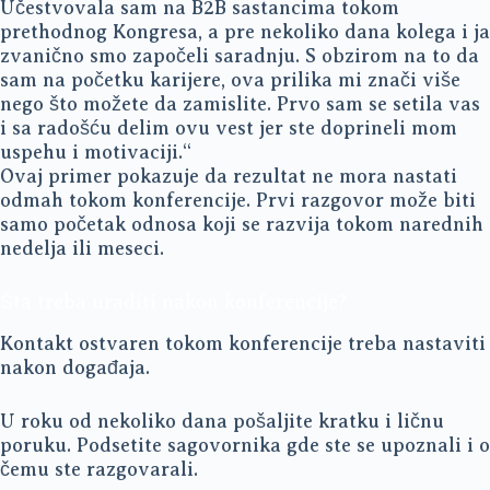
Učestvovala sam na B2B sastancima tokom
prethodnog Kongresa, a pre nekoliko dana kolega i ja
zvanično smo započeli saradnju. S obzirom na to da
sam na početku karijere, ova prilika mi znači više
nego što možete da zamislite. Prvo sam se setila vas
i sa radošću delim ovu vest jer ste doprineli mom
uspehu i motivaciji.“
Ovaj primer pokazuje da rezultat ne mora nastati
odmah tokom konferencije. Prvi razgovor može biti
samo početak odnosa koji se razvija tokom narednih
nedelja ili meseci.
Šta treba uraditi nakon konferencije?
Kontakt ostvaren tokom konferencije treba nastaviti
nakon događaja.
U roku od nekoliko dana pošaljite kratku i ličnu
poruku. Podsetite sagovornika gde ste se upoznali i o
čemu ste razgovarali.