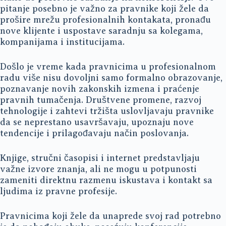
pitanje posebno je važno za pravnike koji žele da
prošire mrežu profesionalnih kontakata, pronađu
nove klijente i uspostave saradnju sa kolegama,
kompanijama i institucijama.
Došlo je vreme kada pravnicima u profesionalnom
radu više nisu dovoljni samo formalno obrazovanje,
poznavanje novih zakonskih izmena i praćenje
pravnih tumačenja. Društvene promene, razvoj
tehnologije i zahtevi tržišta uslovljavaju pravnike
da se neprestano usavršavaju, upoznaju nove
tendencije i prilagođavaju način poslovanja.
Knjige, stručni časopisi i internet predstavljaju
važne izvore znanja, ali ne mogu u potpunosti
zameniti direktnu razmenu iskustava i kontakt sa
ljudima iz pravne profesije.
Pravnicima koji žele da unaprede svoj rad potrebno