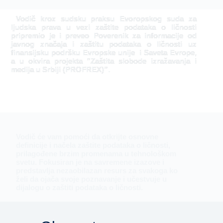
Vodič kroz sudsku praksu Evoropskog suda za
ljudska prava u vezi zaštite podataka o ličnosti
pripremio je i preveo Poverenik za informacije od
javnog značaja i zaštitu podataka o ličnosti uz
finansijsku podršku Evropske unije i Saveta Evrope,
a u okvira projekta ”Zaštita slobode izražavanja i
medija u Srbiji (PROFREX)”.
Vodič će vam pomoći da otkrijte osnovne
definicije i načela zaštite podataka o ličnosti,
prilagođene brzim promenama u tehnološkom
svetu. Fokusiran je na savremene izazove i
predstavlja nezaobilazan resurs za svakoga ko
želi da ojača svoje poznavanje i učestvuje u
dijalogu o zaštiti podataka o ličnosti.