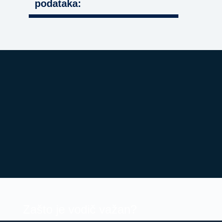
podataka:
Zašto je vodič važan?