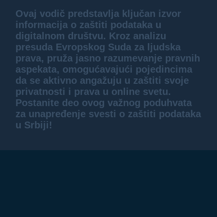
Ovaj vodič predstavlja ključan izvor
informacija o zaštiti podataka u
digitalnom društvu. Kroz analizu
presuda Evropskog Suda za ljudska
prava, pruža jasno razumevanje pravnih
aspekata, omogućavajući pojedincima
da se aktivno angažuju u zaštiti svoje
privatnosti i prava u online svetu.
Postanite deo ovog važnog poduhvata
za unapređenje svesti o zaštiti podataka
u Srbiji!