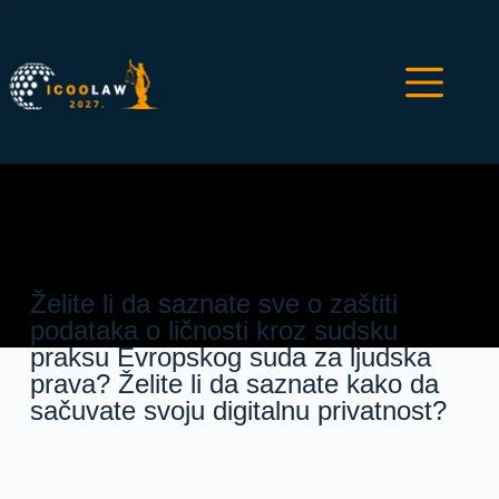
PRAVA U VEZI SA ZAŠTITOM PODATAKA O LIČN
- NA SRPSKOM JEZIKU
Želite li da saznate sve o zaštiti
podataka o ličnosti kroz sudsku
praksu Evropskog suda za ljudska
prava? Želite li da saznate kako da
sačuvate svoju digitalnu privatnost?